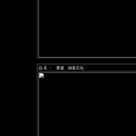
品 名 ： 重盛 細葉石化