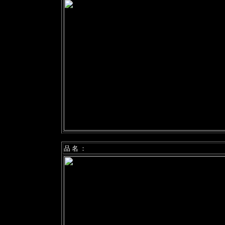
品 名 ：