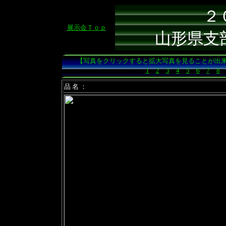
２
展示会Ｔｏｐ
山形県支
【写真をクリックすると拡大写真を見ることが出
1
2
3
4
5
6
7
8
品 名 ：