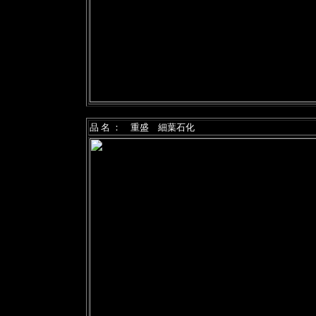
品 名 ： 重盛 細葉石化