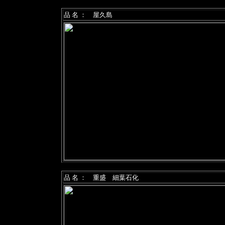
品 名 ： 屋久島
品 名 ： 重盛 細葉石化