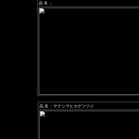
品 名 ：
品 名 ：ヤクシマヒカゲツツジ