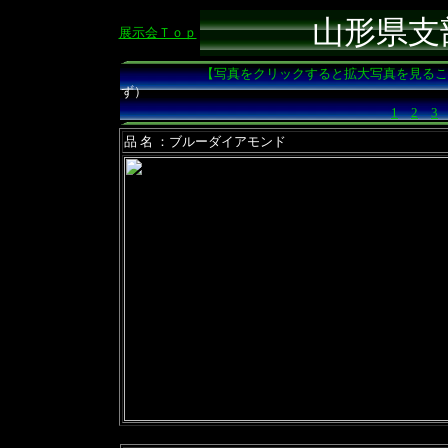
山形県支
展示会Ｔｏｐ
【写真をクリックすると拡大写真を見るこ
ず）
1
2
3
品 名 ：ブルーダイアモンド