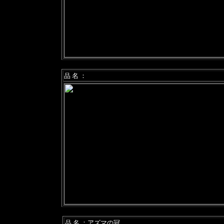
品 名 ：
品 名 ：アズマの冠