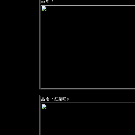
品 名 ：
品 名 ：紅菜咲き