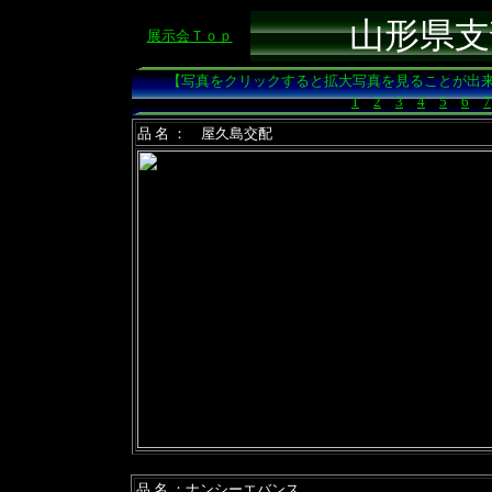
山形県支
展示会Ｔｏｐ
【写真をクリックすると拡大写真を見ることが出
1
2
3
4
5
6
7
品 名 ： 屋久島交配
品 名 ：ナンシーエバンス