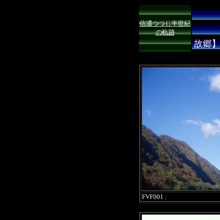
信濃つつじ半世紀
の軌跡
故郷
FVF001 :