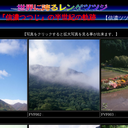
『信濃つつじ』の半世紀の軌跡
【信濃ツ
】
【写真をクリックすると拡大写真を見る事が出来ます。】
FVF002 :
FVF003 :